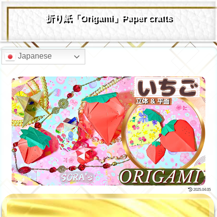
折り紙「Origami」Paper crafts
Japanese
2025.04.05