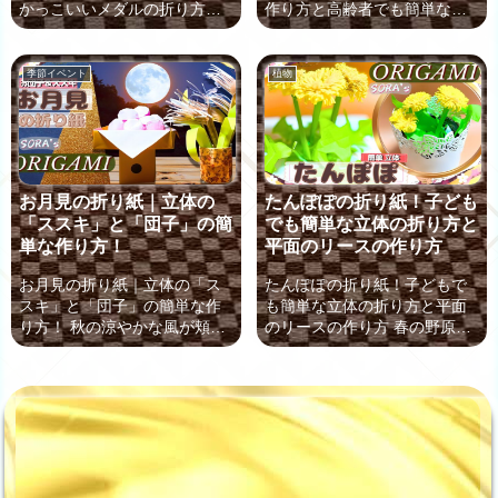
せましょう！ 菜の花の折...
折り方を...
かっこいいメダルの折り方！
作り方と高齢者でも簡単な平
皆様、こんにちは、今回は卒
面の折り方 夏の朝、涼しげで
園や運動会で大活躍の折り紙
色鮮やかな「朝顔 (あさが
での「メダル」の作り方をご
お)」の花ですが、子どもの頃
季節イベント
植物
案内していきますね。 1つ目
に育てた思い出や、校庭で涼
は、勲章のように上品でおし
しげに咲いている姿など、ど
ゃれなメダルの折り紙の作り
こか懐かしく、心和む記憶が
方で、ちょっとしたプレゼン
結びついていますよね。 そん
トとしても喜ばれる珍しいデ
な日本の夏の象徴の花ともい
ザインです。 そして、変身ベ
える朝顔を、今年は折り紙で
お月見の折り紙｜立体の
たんぽぽの折り紙！子ども
ルトのような かっこいいデザ
咲かせてみませんか？ 皆さん
「ススキ」と「団子」の簡
でも簡単な立体の折り方と
インのメダルの折り紙の折り
お元気ですか、「ソラの折り
単な作り方！
平面のリースの作り方
方もご案内しますよ。 メダル
紙」のソラです。 こちらのペ
の折り紙｜勲章のように珍し
ージでは、夏の飾り付けにぴ
お月見の折り紙｜立体の「ス
たんぽぽの折り紙！子どもで
いおしゃれなメダルの作り
ったりな、次の2つの「朝顔
スキ」と「団子」の簡単な作
も簡単な立体の折り方と平面
方！ 上品な輝き！勲章風の珍
(あさがお)の折り紙」の作り方
り方！ 秋の涼やかな風が頬を
のリースの作り方 春の野原を
しいおしゃれなメダルの...
をお伝えして...
なで、空気が澄み渡り始める
彩る可愛い「たんぽぽ」を今
「9月～10月」。 夜空の一年
回は、折り紙で立体的に見せ
で最も美しいと言われる月を
る作り方をご案内しますね。
見ながら、「窓辺にススキを
また、その立体的な「たんぽ
飾り、まんまるのお月見 団子
ぽ」の花の部分を使った2種類
をお供えする…！」今年は折
のリースの作り方の、2つのパ
り紙でそんな風情あふれる風
ートに分けて動画でお伝えし
景を手作りしてみませんか？
ていきます。 ぜひ、この春