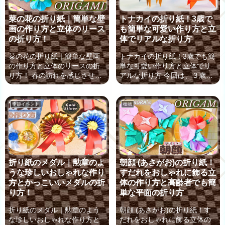
菜の花の折り紙｜簡単な壁
トナカイの折り紙！3歳で
画の作り方と立体のリース
も簡単な可愛い作り方と立
の折り方！
体でリアルな折り方
菜の花の折り紙｜簡単な壁画
トナカイの折り紙！3歳でも簡
の作り方と立体のリースの折
単な可愛い作り方と立体でリ
り方！ 春の訪れを感じさせ
アルな折り方 今回は、３歳で
る、鮮やかな黄色の「菜の
も簡単に折れるトナカイの折
花」。 今回は、その「菜の
り紙の作り方を解説していき
花」の折り紙の作り方を2つご
ます。 こちらのページでは、
季節イベント
植物
案内していきますね。 まず
次の2種類のトナカイの折り紙
は、壁画のように飾れる、平
の折り方をご案内しますね。 3
面の菜の花の折り方です。 葉
歳でも簡単！平面のかわいい
っぱや茎もつけて、よりリア
トナカイの折り紙 折り紙で立
ルな菜の花畑を表現してみま
体のトナカイのリアルな折り
しょう。 そして、立体的なド
方 12月、クリスマスの飾りつ
折り紙のメダル｜勲章のよ
朝顔 (あさがお)の折り紙！
ーム型の菜の花をつけた、春
けの折り紙で、サンタクロー
うな珍しいおしゃれな作り
すだれをおしゃれに飾る立
らしいリースの作り方もご案
スの相棒として そりを引くト
方とかっこいいメダルの折
体の作り方と高齢者でも簡
内します。 3月の壁面飾りや、
ナカイはマストですよね！ 少
り方！
単な平面の折り方
春のインテリアにぴったりの
し難しい部分もありますが、3
アイテムですので、折り紙を
歳の小さい子供でも簡単にか
折り紙のメダル｜勲章のよう
朝顔 (あさがお)の折り紙！す
用意して、お部屋に春を咲か
わいいトナカイのおりがみの
な珍しいおしゃれな作り方と
だれをおしゃれに飾る立体の