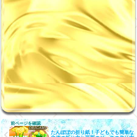
こんにちは、「ソラの折り
は、手作りで あなただけのた
紙」というYouTubeもやって
んぽぽを咲かせて、お部屋を
いますソラです！ 今回は、9月
彩ってみてくださいね！ たん
や10月の飾り付けにぴったり
ぽぽの折り紙｜子どもでも簡
の「お月見の折り紙」の作り
単な立体の「花」と「葉っ
方を、2つご案内させていただ
ぱ」「茎」の作り方！ 立体の
きますね。 月明かりに照らさ
たんぽぽの折り紙の作り方 動
れた秋風...
画｜子どもでも簡単...
たんぽぽの折り紙！子どもでも簡単な